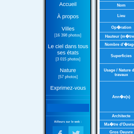
Accueil
Nom
À propos
Lieu
Op�ration
Villes
[16 398 photos]
Hauteur (m�tre
Nombre d'�tag
Le ciel dans tous
ses états
Superficies
[3 015 photos]
Nature
Usage / Nature 
travaux
[57 photos]
Exprimez-vous
Ann�e(s)
Architecte
Ailleurs sur le web :
Ma�tre d'Ouvra
Gros Oeuvre