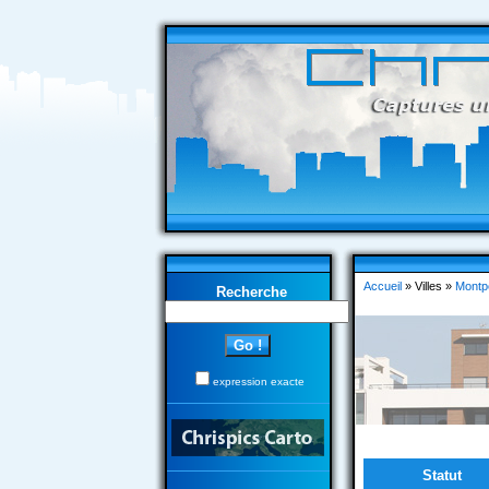
Accueil
» Villes »
Montpe
Recherche
expression exacte
Statut