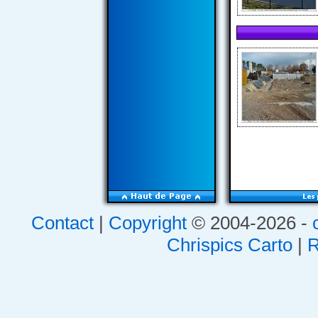
Contact
|
Copyright
© 2004-2026 -
Chrispics Carto
|
R