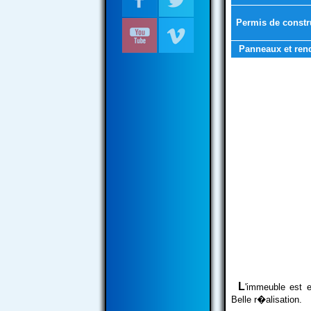
Permis de constr
Panneaux et ren
L
'immeuble est 
Belle r�alisation.