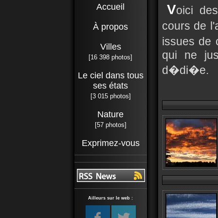
Accueil
V
oici de
cours de l
À propos
issues de 
Villes
qui ne jus
[16 398 photos]
d�di�e.
Le ciel dans tous
ses états
[3 015 photos]
Nature
[57 photos]
Exprimez-vous
Ailleurs sur le web :