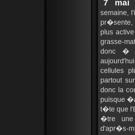
7 mai 
semaine, l'
pr�sente, 
plus active
grasse-mat
donc � n
aujourd'hu
cellules 
partout su
donc la co
puisque �a
t�te que l'
�tre une 
d'apr�s-m