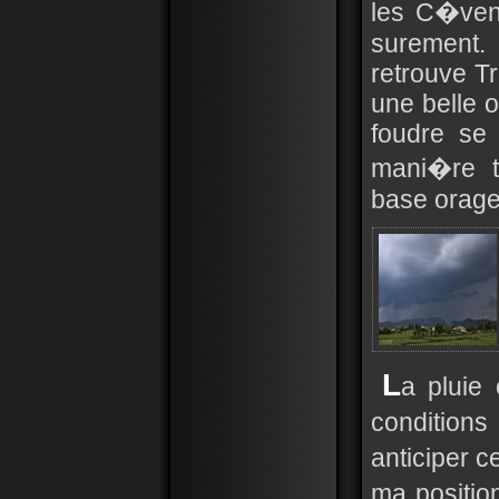
les C�ven
surement.
retrouve Tr
une belle o
foudre se 
mani�re t
base orage
L
a pluie
conditions
anticiper c
ma positio