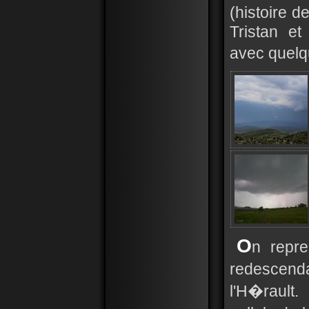
(histoire d
Tristan e
avec quelq
O
n repr
redescend
l'H�rault