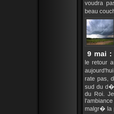
voudra pas
beau couch
9 mai :
le retour 
aujourd'h
rate pas, 
sud du d�
du Roi. J
l'ambiance
malgr� la 