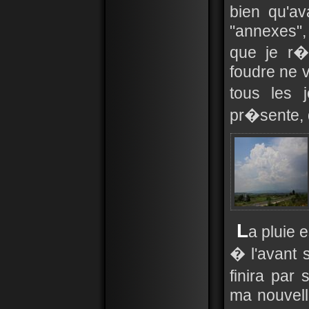
bien qu'av
"annexes",
que je r�
foudre ne v
tous les 
pr�sente,
L
a pluie 
� l'avant 
finira par 
ma nouvelle