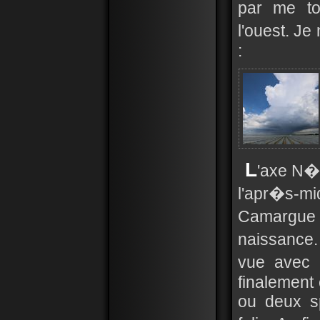
par me to
l'ouest. Je
:
L
'axe N�m
l'apr�s-mid
Camargue 
naissance
vue avec 
finalement
ou deux sp