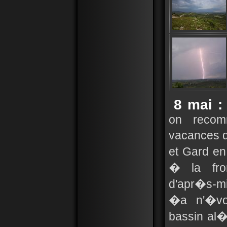
8 mai :
on recom
vacances d
et Gard en
� la fro
d'apr�s-mi
�a n'�vol
bassin al�