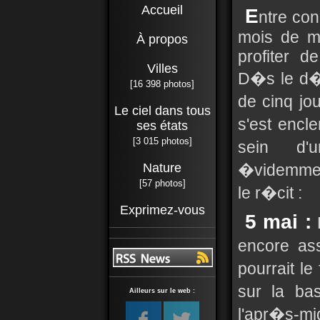
Accueil
E
ntre co
mois de ma
À propos
profiter 
Villes
D�s le d�
[16 398 photos]
de cinq jo
Le ciel dans tous
s'est encl
ses états
[3 015 photos]
sein d'
Nature
�videmment
[57 photos]
le r�cit :
Exprimez-vous
5 mai :
P
encore as
pourrait le
sur la ba
Ailleurs sur le web :
l'apr�s-mi