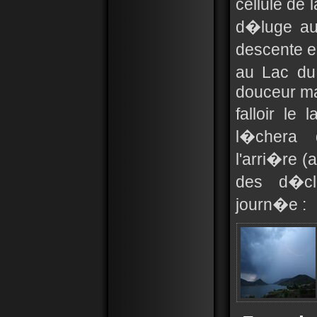
cellule de 
d�luge au 
descente e
au Lac du
douceur mai
falloir le
l�chera 
l'arri�re (
des d�cle
journ�e :