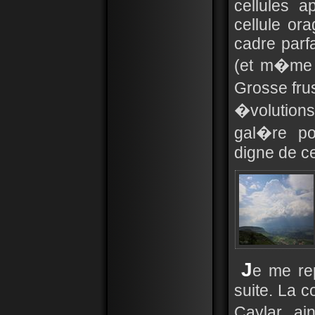
cellules a
cellule or
cadre parfa
(et m�me 
Grosse frus
�volution
gal�re po
digne de ce
J
e me re
suite. La c
Caylar ai