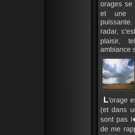
orages se 
et une ce
puissante.
radar, c'e
plaisir, 
ambiance s
L
'orage e
(et dans u
sont pas l
de me rap