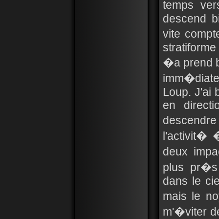
temps ver
descend bi
vite comp
stratiform
�a prend b
imm�diatem
Loup. J'ai 
en direct
descendre
l'activit� 
deux impa
plus pr�s
dans le ci
mais le no
m'�viter d