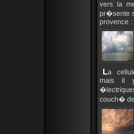
vers la me
pr�sente s
provence :
L
a cellu
mais il y
�lectriqu
couch� de s