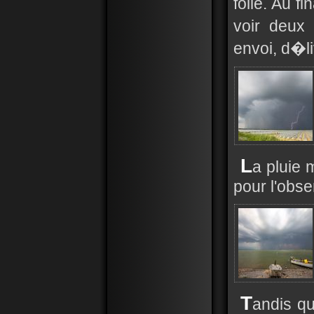
folie. Au fi
voir deux 
envoi, d�l
L
a pluie 
pour l'obse
T
andis qu