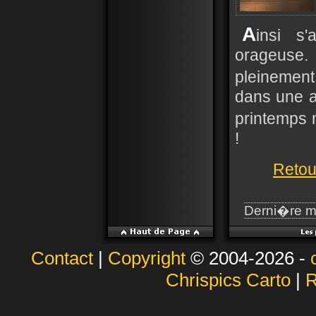
A
insi s
orageuse.
pleinement
dans une am
printemps
!
Retou
Derni�re m
Contact
|
Copyright
© 2004-2026 -
Chrispics Carto
|
R