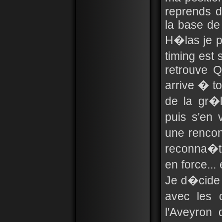
reprends do
la base de 
H�las je p
timing est 
retrouve Q
arrive � t
de la gr�l
puis s'en 
une rencon
reconna�tr
en force...
Je d�cide 
avec les 
l'Aveyron