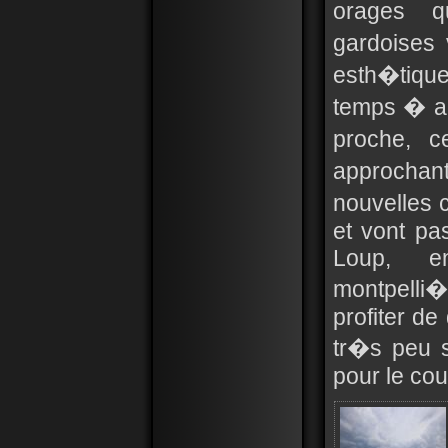
orages q
gardoises 
esth�tique
temps � au
proche, c
approchan
nouvelles c
et vont pas
Loup, e
montpelli�r
profiter d
tr�s peu 
pour le cou