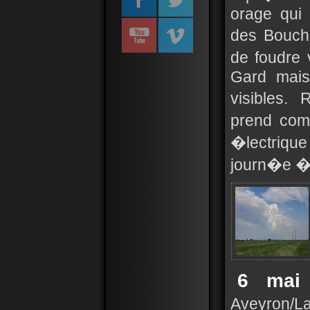
orage qui
des Bouch
de foudre 
Gard mais
visibles.
prend com
�lectriqu
journ�e �t
6 mai
Aveyron/L