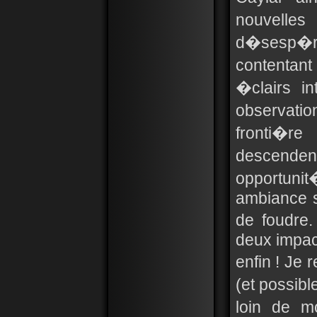
nouvelles
d�sesp�
contenta
�clairs i
observation
fronti�r
descende
opportuni
ambiance s
de foudre.
deux impact
enfin ! Je 
(et possibl
loin de m