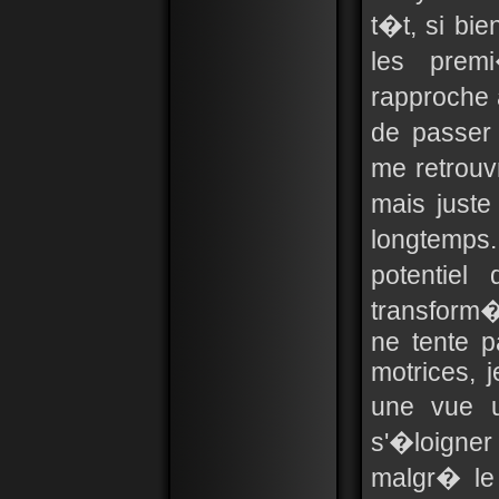
t�t, si bi
les prem
rapproche 
de passer
me retrouv
mais just
longtemps
potentiel
transform�
ne tente 
motrices, 
une vue 
s'�loigne
malgr� le