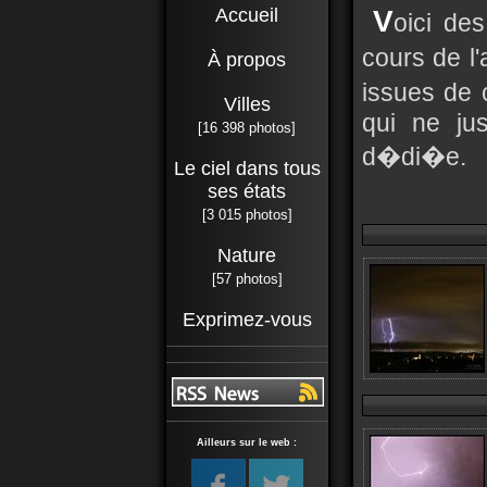
Accueil
V
oici de
cours de l
À propos
issues de 
Villes
qui ne jus
[16 398 photos]
d�di�e.
Le ciel dans tous
ses états
[3 015 photos]
Nature
[57 photos]
Exprimez-vous
Ailleurs sur le web :