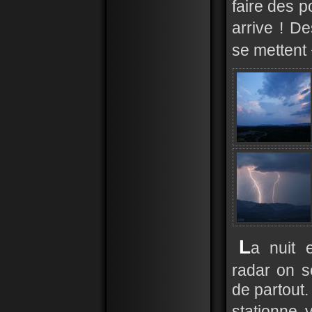
faire des p
arrive ! D
se mettent
L
a nuit 
radar on 
de partout.
stationne 