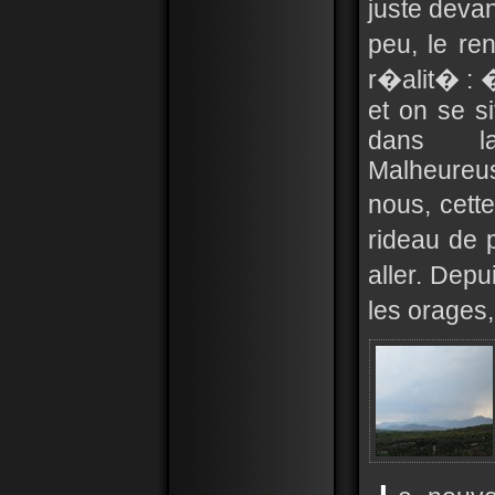
juste devan
peu, le re
r�alit� : �
et on se s
dans l
Malheureu
nous, cette
rideau de p
aller. Depu
les orages,