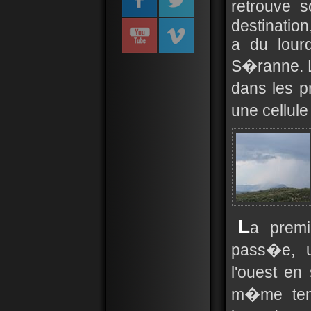
retrouve 
destination
a du lourd
S�ranne. L
dans les p
une cellule
L
a premi
pass�e, u
l'ouest e
m�me temp