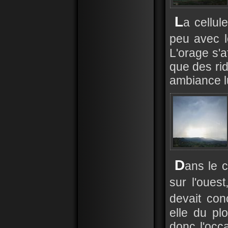
L
a cellul
peu avec l
L'orage s'a
que des ri
ambiance l
D
ans le c
sur l'oues
devait con
elle du pl
donc l'occa