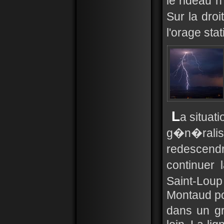
le rideau 
Sur la dro
l'orage sta
L
a situa
g�n�raliser
redescend
continuer 
Saint-Lo
Montaud po
dans un g