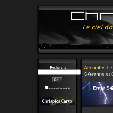
Accueil
»
Le
Recherche
S�ranne et C
Entre S�
expression exacte