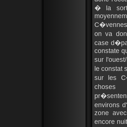
� la sort
moyenne
C�vennes,
on va don
case d�part
constate q
sur l'ouest
le constat s
sur les C
choses 
pr�sentent
environs 
zone avec 
encore nu