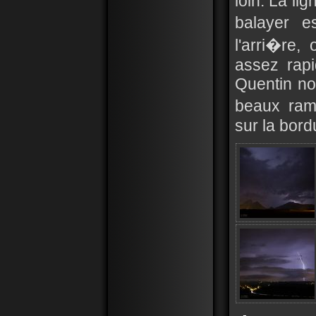
loin. La li
balayer e
l'arri�re,
assez rap
Quentin no
beaux ram
sur la bord