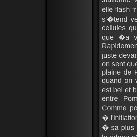
elle flash 
s'�tend ve
cellules qu
que �a va
Rapidement
juste devan
on sent que
plaine de 
quand on v
est bel et 
entre Pomp
Comme pou
� l'initiati
� sa plus b