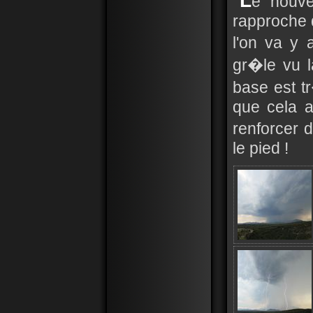
L
e nouve
rapproche d
l'on va y 
gr�le vu l
base est t
que cela a
renforcer 
le pied !