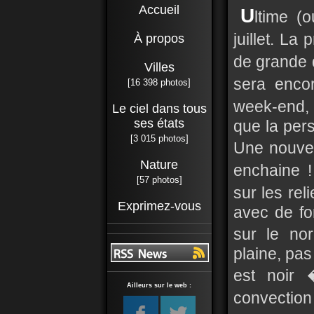
Accueil
U
ltime (
juillet. L
À propos
de grande q
Villes
sera enco
[16 398 photos]
week-end,
Le ciel dans tous
ses états
que la per
[3 015 photos]
Une nouvel
Nature
enchaine 
[57 photos]
sur les re
Exprimez-vous
avec de for
sur le no
plaine, pas 
est noir 
Ailleurs sur le web :
convection