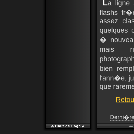
L
a ligne
flashs fr
assez clas
quelques c
� nouveau
mais r
photograp
bien remp
l'ann�e, j
que rareme
Retou
Derni�re 