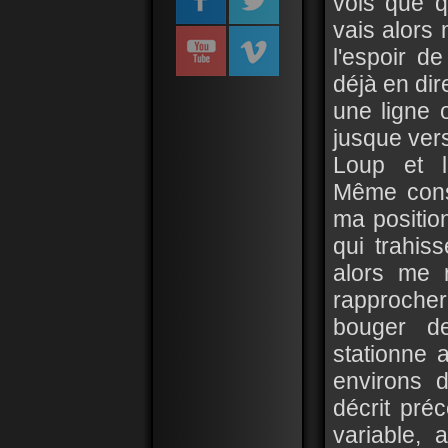
vois que q
vais alors
l'espoir de
déjà en dire
une ligne 
jusque vers
Loup et l'
Même cons
ma positio
qui trahis
alors me 
rapprocher
bouger de
stationne 
environs 
décrit préc
variable,