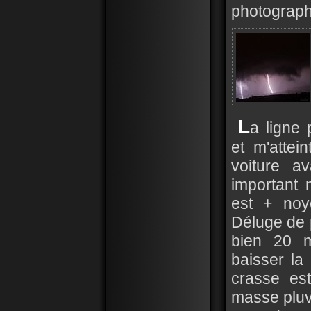
photograph
L
a ligne 
et m'attei
voiture a
important 
est + noy
Déluge de 
bien 20 m
baisser la 
crasse est
masse pluvi