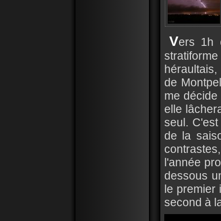
V
ers 1h 
stratiforme
héraultais
de Montpell
me décide 
elle lâche
seul. C'est
de la sai
contrastes
l'année pro
dessous un 
le premier 
second à la