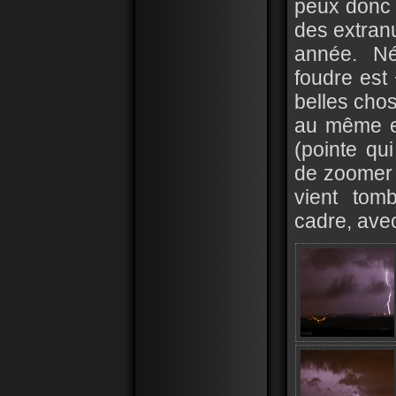
peux donc 
des extran
année. Né
foudre est
belles cho
au même en
(pointe qu
de zoomer 
vient tom
cadre, avec