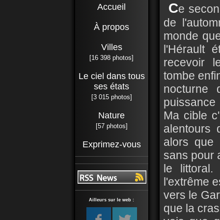
C
Accueil
e secon
de l'auto
À propos
monde que 
Villes
l'Hérault 
[16 398 photos]
recevoir 
tombe enfi
Le ciel dans tous
ses états
nocturne 
[3 015 photos]
puissance 
Ma cible c'e
Nature
[57 photos]
alentours 
alors que 
Exprimez-vous
sans pour a
le littor
l'extrême e
vers le Gar
Ailleurs sur le web :
que la cra