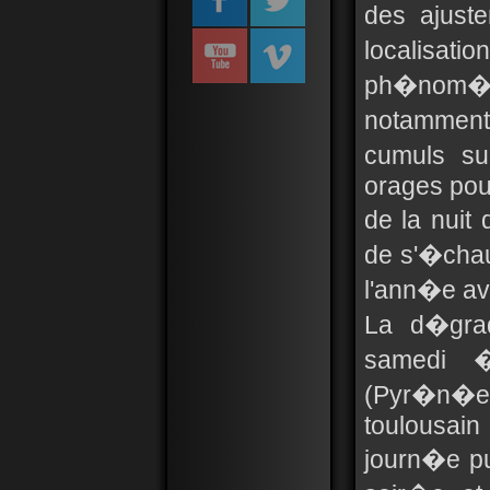
des ajust
localisat
ph�nom�ne
notamment
cumuls su
orages pou
de la nuit
de s'�cha
l'ann�e av
La d�grad
samedi �
(Pyr�n�es
toulousain
journ�e p