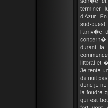
soir�e et
terminer 
d'Azur. En
sud-ouest
l'arriv�e
concern� 
durant la
commence 
littoral et
Je tente u
de nuit pa
donc je ne 
la foudre 
qui est bo
fort vent