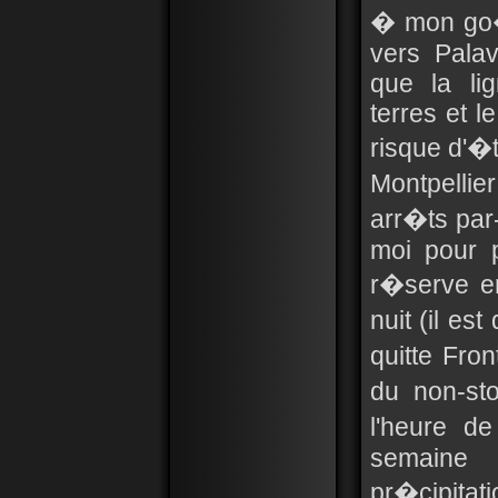
� mon go�t
vers Palav
que la li
terres et l
risque d'�
Montpelli
arr�ts par-
moi pour p
r�serve e
nuit (il e
quitte Fro
du non-sto
l'heure d
semaine
pr�cipitat