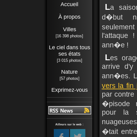
Accueil
L
a sais
d�but no
À propos
seulement
Villes
l'attaque
[16 398 photos]
ann�e !
Le ciel dans tous
ses états
L
es orag
[3 015 photos]
arrive d'
Nature
ann�es. L'
[57 photos]
vers la fin 
Exprimez-vous
par contre
�pisode m
pour la 
nuageuses
Ailleurs sur le web :
�tait entre