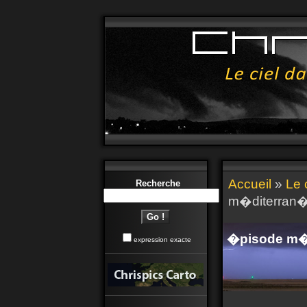
Accueil
»
Le 
Recherche
m�diterran�e
�pisode m�d
expression exacte