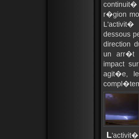
continuit�
r�gion mon
L'activit
dessous p
direction 
un arr�t 
impact su
agit�e, l
compl�tem
L
'activi