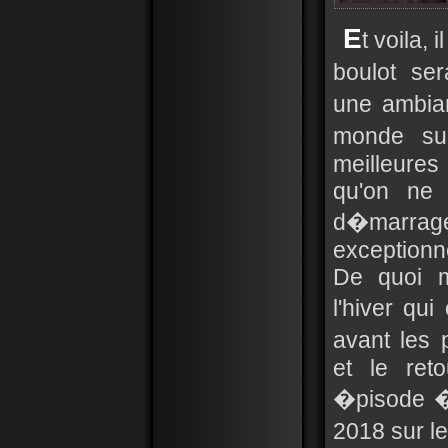
E
t voila, i
boulot se
une ambia
monde sur
meilleures 
qu'on ne 
d�marrag
exceptionn
De quoi m
l'hiver qu
avant les 
et le ret
�pisode �
2018 sur le