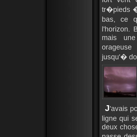
tr�pieds �
bas, ce q
l'horizon.
mais une
orageuse 
jusqu'� do
J
'avais p
ligne qui 
deux chose
passe dess