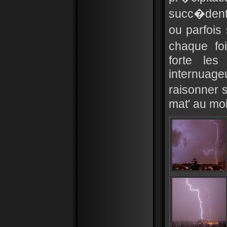
succ�dent s
ou parfois 
chaque fo
forte les
internuag
raisonner s
mat' au moi