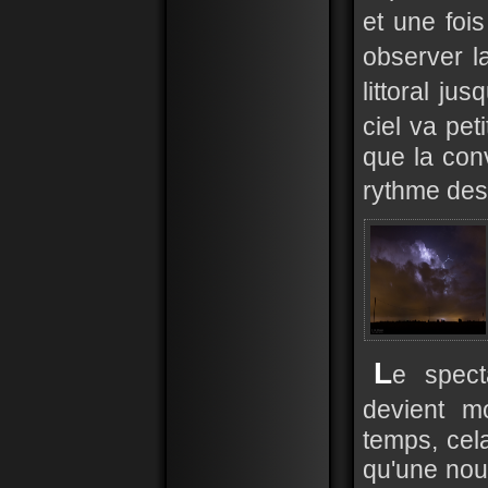
et une foi
observer la
littoral ju
ciel va pet
que la con
rythme des
L
e spect
devient m
temps, cel
qu'une nou