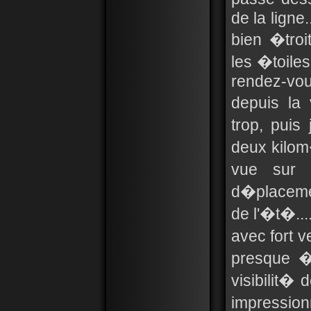
de la ligne
bien �troi
les �toiles
rendez-vo
depuis la
trop, puis
deux kilom
vue sur l
d�placeme
de l'�t�...
avec fort v
presque �
visibilit�
impression