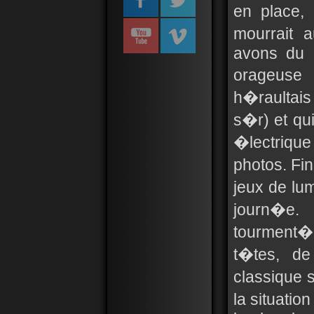
en place,
mourrait a
avons du n
orageuse 
h�raultais
s�r) et qui
�lectrique
photos. Fin
jeux de lum
journ�e
tourment�
t�tes, de
classique s
la situati