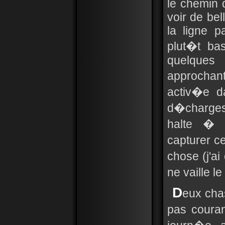
le chemin 
voir de be
la ligne p
plut�t ba
quelques 
approchant
activ�e d
d�charges
halte � C
capturer 
chose (j'a
ne vaille 
D
eux chas
pas couran