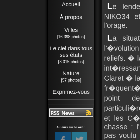
Accueil
L
e lende
NIKO34 e
À propos
l'orage.
Villes
L
a situa
[16 398 photos]
l'�volutio
Le ciel dans tous
ses états
reliefs. � 
[3 015 photos]
int�ressa
Nature
Claret � l
[57 photos]
fr�quent� 
Exprimez-vous
point 
particuli�
et les C�
chasse : l'
Ailleurs sur le web :
pas voulu 