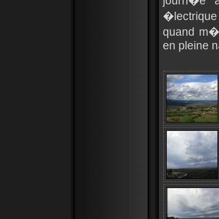
journ�e 
�lectrique
quand m�
en pleine n