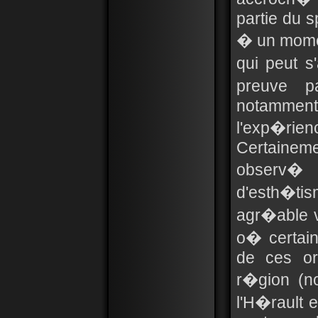
partie du s
� un momen
qui peut s
preuve p
notammen
l'exp�rien
Certainem
observ�
d'esth�ti
agr�able 
o� certain
de ces or
r�gion (n
l'H�rault e