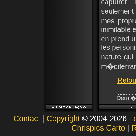
capturer 
seulement
mes propr
inimitable 
en prend u
les person
nature qui
m�diterra
Retou
Derni�r
Contact
|
Copyright
© 2004-2026 -
Chrispics Carto
|
R