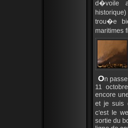
d�voile a
historique
trou�e bi
maritimes f
O
n passe
11 octobre
encore une
et je suis
c'est le w
sortie du 