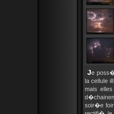
J
e poss�
la cellule 
mais elle
d�chainem
soir�e foi
rectifi� le