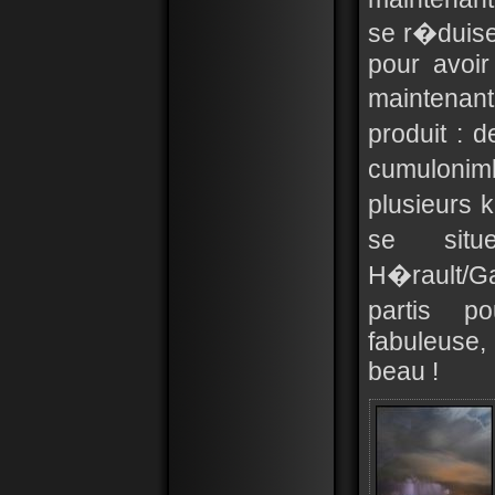
se r�duisen
pour avoir
maintenant
produit : 
cumulonim
plusieurs 
se situ
H�rault/Ga
partis p
fabuleuse, 
beau !