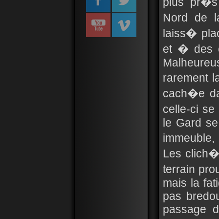
plus pr�s
Nord de l
laiss� pla
et � des 
Malheureus
rarement l
cach�e dan
celle-ci se
le Gard se
immeuble,
Les clich�
terrain pro
mais la fat
pas bredou
passage de