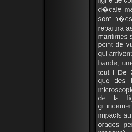
ligne de c
d�cale mai
sont n�es
repartira a
maritimes 
point de v
qui arriven
bande, une
tout ! De
que des f
microscop
de la li
grondemen
impacts au
orages per