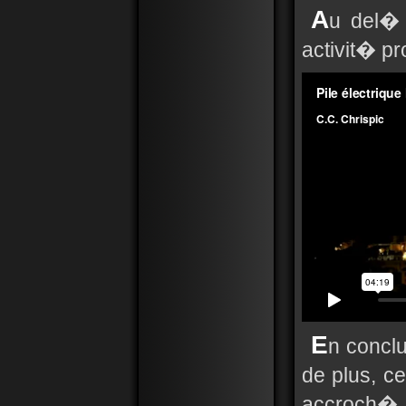
A
u del� 
activit� p
E
n conclu
de plus, c
accroch� 