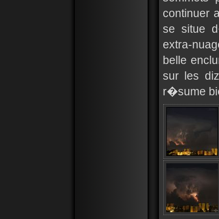
continuer a
se situe 
extra-nua
belle encl
sur les di
r�sume bien