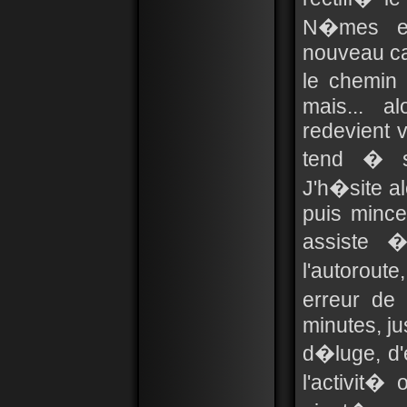
N�mes et
nouveau ca
le chemin 
mais... a
redevient v
tend � s
J'h�site al
puis mince
assiste
l'autoroute
erreur de
minutes, ju
d�luge, d'e
l'activit�