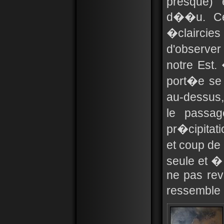
presque) 
d��u. Cel
�claircies
d'observer
notre Est.
port�e se 
au-dessus
le passag
pr�cipitat
et coup de 
seule et � 
ne pas rev
ressemble 