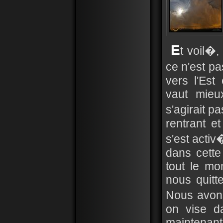
E
t voil�,
ce n'est pa
vers l'Est
vaut mieu
s'agirait p
rentrant e
s'est activ�
dans cette
tout le m
nous quitt
Nous avons
on vise da
maintenant