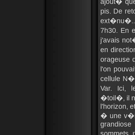
ajout� qu
pis. De ret
ext�nu�...
7h30. En e
j'avais no
en directi
orageuse q
l'on pouv
cellule N�
Var. Ici,
�toil�, il 
l'horizon, 
� une v�ri
grandiose
sommets p