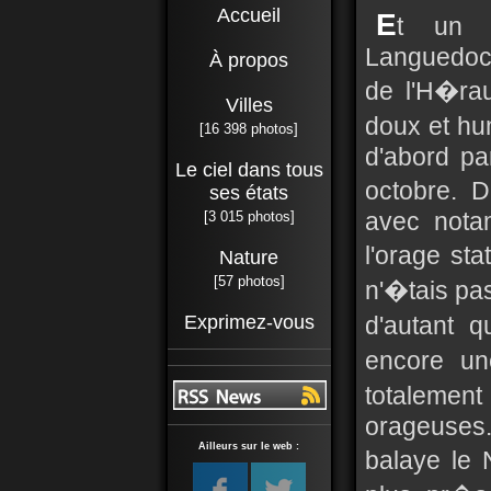
Accueil
E
t un 
Languedoc 
À propos
de l'H�rau
Villes
doux et h
[16 398 photos]
d'abord pa
Le ciel dans tous
octobre. 
ses états
avec nota
[3 015 photos]
l'orage sta
Nature
[57 photos]
n'�tais pa
Exprimez-vous
d'autant 
encore un
totalement
orageuses.
Ailleurs sur le web :
balaye le 