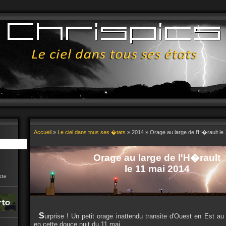
Accueil
»
Le ciel dans tous ses �tats
» 2014 » Orage au large de l'H�rault le
Orage au large de l'H�rault
le 11 mai 2014
cte
S
urprise ! Un petit orage inattendu transite d'Ouest en Est au
en cette douce nuit du 11 mai.