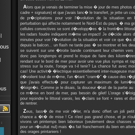
A
lors que je venais de terminer la mise � jour de mes photos 
cadre + signature) et que j'avais lanc� le transfert, je jette un co
de pr�cipitations pour voir l'�volution de la situation e
perturbation qui affecte notamment le Nord-Est du pays. � ma gr
cellules convectives se sont d�velopp�es � la fronti�re littora
les radars foudre indiquent m�me un impact! Je d�cide alors d
]
minutes pour voir l'�volution de la situation et voir ce que �a 
depuis le balcon... un flash ne tarde pas � se montrer et les deux
tous
se suivent sur une �troite bande continuent leur chemin vers 
donc pas longtemps et prend le risque de faire des kilom�tre
]
rendant sur le bord de mer pour avoir une vue plus sympa et ra
stress sur la route, l'orage va t-il tenir? La chance fut avec mo
cas! Une activit� �lectrique essentiellement inter-nuageuse ma
d�voilent tout de m�me, l'un �tant "cram�" � cause des r�g
que j'avais effectu� pour capturer un maximum de lumi�re
�loign�s. Comme je le disais, la douceur �tait de la partie au c
ous
ce m�me en bord de mer, pas besoin de gilet! L'orage s'�loign
pour rejoindre le littoral varois, les �clairs se font + rares et di
de rentrer.
Z
eus, lass� de me voir r�ler, m'a donc offert un joli peti
chance a �t� de mise ! Ce n'est pas grand chose, et je n'ou
vivons un printemps bien laborieux (seulement deux chasses en
 :
pour un r�sultat nul) mais �a fait franchement du bien en attend
des orages printaniers !