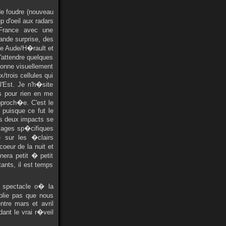
de foudre (nouveau
up d'oeil aux radars
n France avec une
ande surprise, des
le Aude/H�rault et
'attendre quelques
donne visuellement
/trois cellules qui
l'Est. Je n'h�site
s pour rien en me
pproch�e. C'est le
i puisque ce fut le
is deux impacts se
lages sp�cifiques
 sur les �clairs
oeur de la nuit et
era petit � petit
stants, il est temps
t spectacle o� la
blie pas que nous
tre mars et avril
ant le vrai r�veil