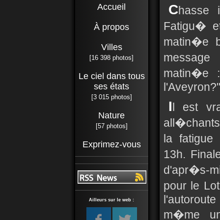
Accueil
C
hasse i
Fatigu� e
À propos
matin�e b
Villes
message
[16 398 photos]
matin�e 
Le ciel dans tous
l'Aveyron?"
ses états
[3 015 photos]
I
l est vr
Nature
all�chant
[57 photos]
la fatigu
Exprimez-vous
13h. Final
d'apr�s-m
pour le Lo
l'autorout
Ailleurs sur le web :
m�me un