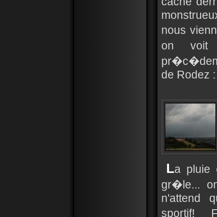
cache derr
monstrueux
nous vien
on voit
pr�c�demm
de Rodez :
L
a pluie 
gr�le... 
n'attend q
sportif!