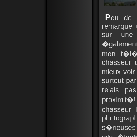
P
eu de 
remarque 
sur une 
�galement 
mon t�l�ob
chasseur d
mieux voir
surtout pa
relais, pa
proximit
chasseur 
photograph
s�rieuses 