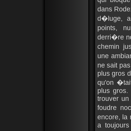
dans Rodez
d�luge, a
points, n
derri�re nou
chemin ju
une ambian
ne sait pas
plus gros d
qu'on �ta
plus gros. I
trouver un
foudre no
encore, la 
a toujours