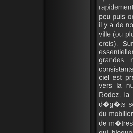
rapidemen
peu puis o
il y a de n
ville (ou p
crois). S
essentiel
grandes m
consistant
ciel est p
vers la n
Rodez, la
d�g�ts so
du mobilie
de m�tres 
qui bloque