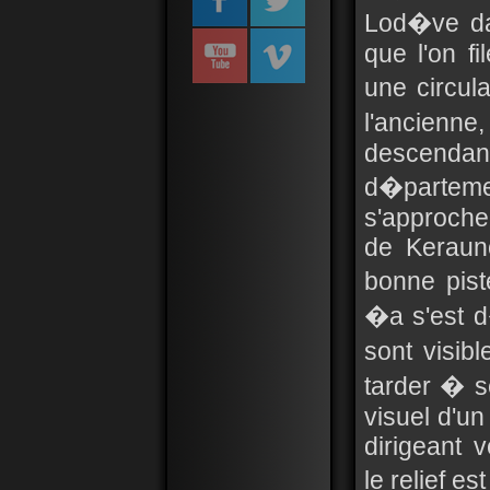
Lod�ve da
que l'on f
une circula
l'ancienne,
descenda
d�parteme
s'approch
de Keraun
bonne pis
�a s'est 
sont visib
tarder � s
visuel d'un
dirigeant 
le relief 