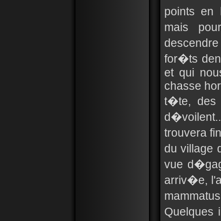
points en
mais pour
descendr
for�ts den
et qui nou
chasse hor
t�te, des
d�voilent
trouvera f
du village 
vue d�gag
arriv�e, l
mammatus s
Quelques i