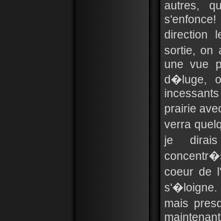
autres, q
s'enfonce
direction
sortie, on
une vue p
d�luge, o
incessants 
prairie av
verra que
je dira
concentr�s
coeur de l
s'�loigne.
mais pres
maintenan