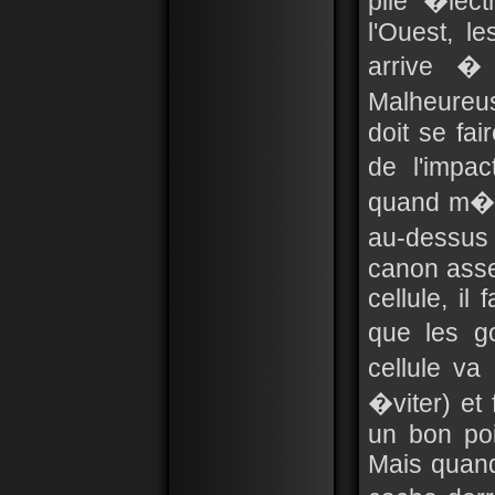
pile �lec
l'Ouest, l
arrive �
Malheureu
doit se fai
de l'impac
quand m�m
au-dessus 
canon ass
cellule, il
que les g
cellule va
�viter) et
un bon po
Mais quand