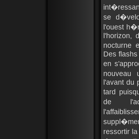
int�ressan
se d�velo
l'ouest h�
l'horizon, 
nocturne es
Des flashs 
en s'appr
nouveau u
l'avant du 
tard puisq
de l'ac
l'affaiblis
suppl�ment
ressortir l