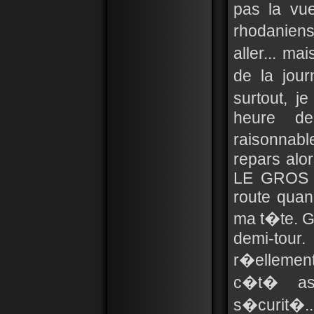
pas la vu
rhodaniens
aller... ma
de la jou
surtout, j
heure de
raisonnabl
repars alo
LE GROS T
route quan
ma t�te. Gr
demi-tour
r�ellement
c�t� ass
s�curit�..