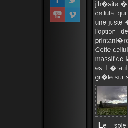
j'h�site �
cellule qu
une juste 
l'option 
printani�
Cette cellu
massif de l
est h�rault
gr�le sur 
L
e sole