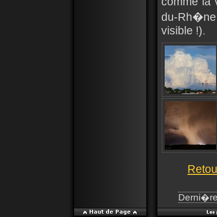
comme la v
du-Rh�ne (
visible !).
Retou
Derni�re 