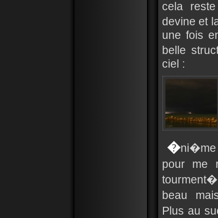
cela reste
devine et 
une fois 
belle stru
ciel :
�
ni�me 
pour me r
tourment�
beau mai
Plus au su