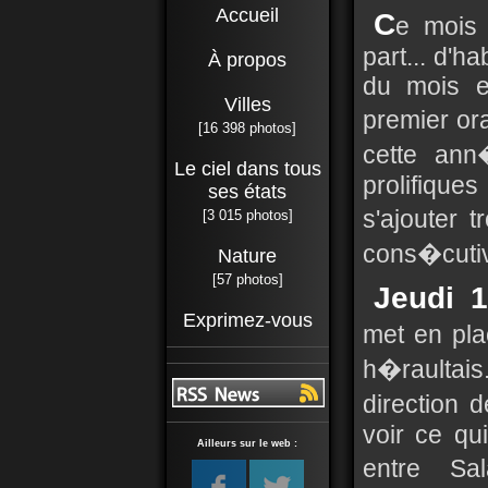
Accueil
C
e mois 
part... d'h
À propos
du mois e
Villes
premier or
[16 398 photos]
cette an
Le ciel dans tous
prolifiqu
ses états
s'ajouter 
[3 015 photos]
cons�cutiv
Nature
[57 photos]
Jeudi 
Exprimez-vous
met en pla
h�raultais
direction 
voir ce qu
Ailleurs sur le web :
entre Sal