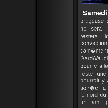
Samedi
orageuse e
ne sera p
restera l
convection 
carr�men
Gard/Vauc
pour y all
reste une
pourrait y
soir�e, la
le nord du
un ami p