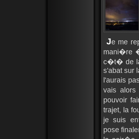
J
e me rep
mani�re �
c�t� de la
s'abat sur 
l'aurais pa
vais alors
pouvoir fa
trajet, la
je suis e
pose final