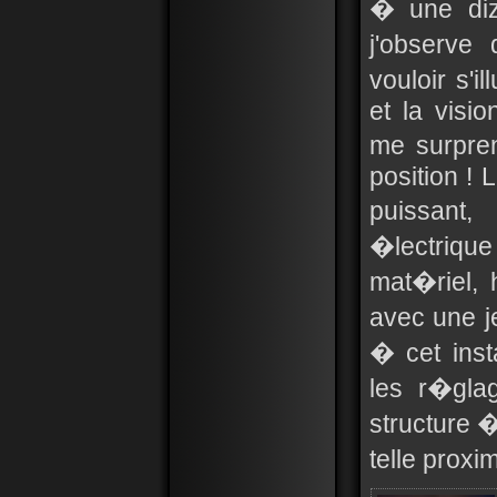
� une diz
j'observe
vouloir s'i
et la visi
me surpre
position ! 
puissant,
�lectrique
mat�riel, 
avec une j
� cet ins
les r�glag
structure �
telle prox