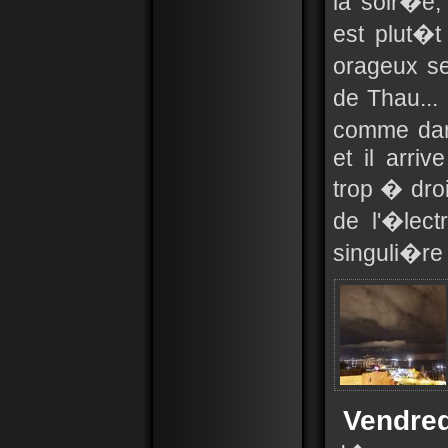
la soir�e,
est plut�t
orageux se
de Thau...
comme dans
et il arri
trop � droi
de l'�lect
singuli�re 
Vendre