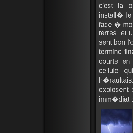
c'est la 
install� l
face � moi
terres, et
sent bon l'
termine fi
courte en
cellule q
h�raultais,
explosent s
imm�diat de