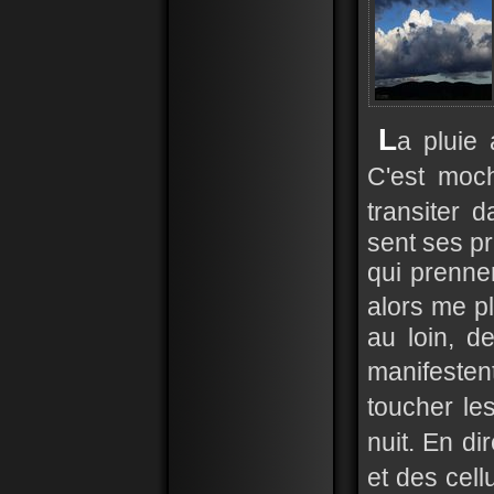
L
a pluie 
C'est moc
transiter d
sent ses pr
qui prenne
alors me p
au loin, d
manifeste
toucher l
nuit. En di
et des cel