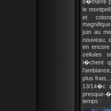
d�marre pl
le montpel
et coton
magnifique
juin au me
nouveau, di
en encore 
cellules 
l�chent q
l'ambiance,
plus frais.
13/14�c a
presque-�
temps :