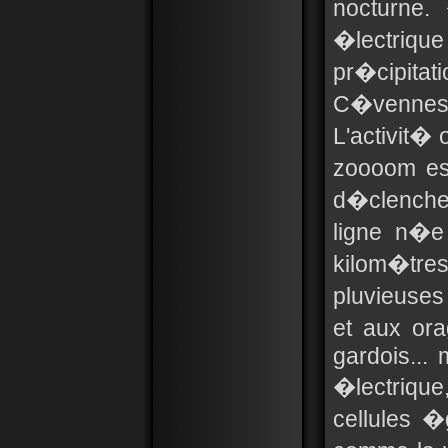
nocturne.
�lectriq
pr�cipita
C�vennes 
L'activit� 
zoooom est
d�clenchem
ligne n�e
kilom�tre
pluvieuses
et aux or
gardois...
�lectriqu
cellules 