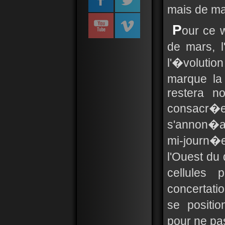
mais de man
P
our ce 
de mars, l
l'�voluti
marque la
restera n
consacr�e 
s'annon�ai
mi-journ�
l'Ouest du
cellules 
concertat
se positi
pour ne pas