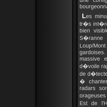
une confi
bourgeonna
L
es minut
tr�s int�r
bien visib
S�ranne 
Loup/Mon
gardoises.
massive e
d�voile rap
de d�tecte
� chanter
radars son
orageuses
Est de l'