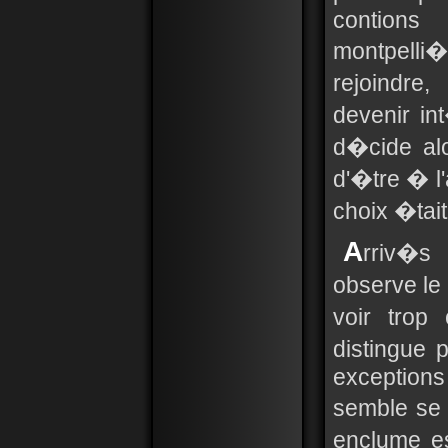
contions
montpelli
rejoindr
devenir in
d�cide alo
d'�tre � l'
choix �tait
A
rriv�s
observe le 
voir trop
distingue 
exception
semble se 
enclume es