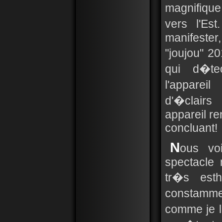
magnifiqu
vers l'E
manifester
"joujou" 2
qui d�te
l'appare
d'�clairs
appareil re
concluant!
N
ous vo
spectacle
tr�s est
constammen
comme je l