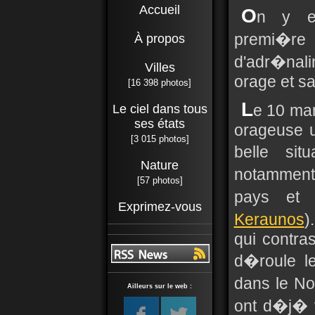
Accueil
O
n y es
premi�re
À propos
d'adr�nali
Villes
orage et s
[16 398 photos]
L
e 10 ma
Le ciel dans tous
ses états
orageuse 
[3 015 photos]
belle sit
Nature
notamment
[57 photos]
pays et 
Exprimez-vous
Keraunos
)
qui contras
d�roule le
dans le No
Ailleurs sur le web :
ont d�j� 