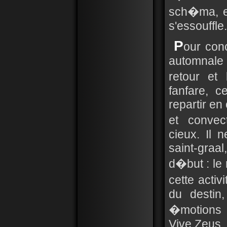
sch�ma, el
s'essouffle.
P
our con
automnale 
retour et
fanfare, c
repartir e
et convec
cieux. Il 
saint-gra
d�but : le 
cette acti
du destin
�motions 
Vive Zeus,