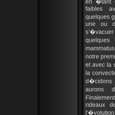
en �tant 
faibles 
quelques g
une ou de
s'�vacuer 
quelques 
mammatus
notre pre
et avec la
la convect
d�cidons a
aurons 
Finalement
rideaux d
l'�volutio