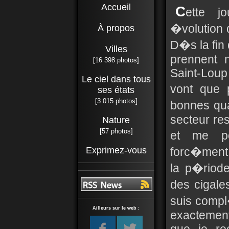
Accueil
C
ette 
�volution 
À propos
D�s la fin
Villes
prennent 
[16 398 photos]
Saint-Loup
Le ciel dans tous
vont que 
ses états
[3 015 photos]
bonnes qua
secteur res
Nature
[57 photos]
et me po
Exprimez-vous
forc�ment
la p�riode
des cigale
suis comp
Ailleurs sur le web :
exactement