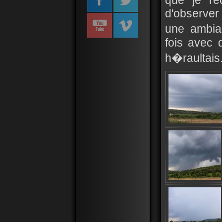
que je re
d'observer
une ambia
fois avec 
h�raultais