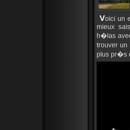
V
oici un 
mieux sais
h�las avec
trouver u
plus pr�s 