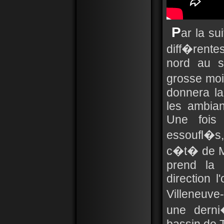
P
ar la su
diff�rent
nord au s
grosse moi
donnera la
les ambia
Une fois
essoufl�s,
c�t� de M
prend la d
direction l
Villeneuv
une derni