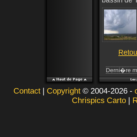
bassin de 
Retou
Derni�re m
Contact
|
Copyright
© 2004-2026 -
Chrispics Carto
|
R