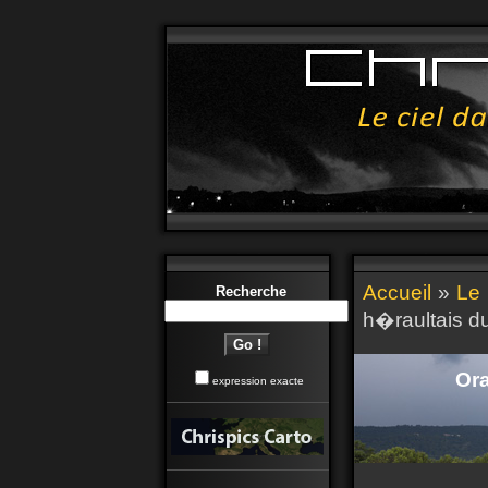
Accueil
»
Le 
Recherche
h�raultais du
Ora
expression exacte