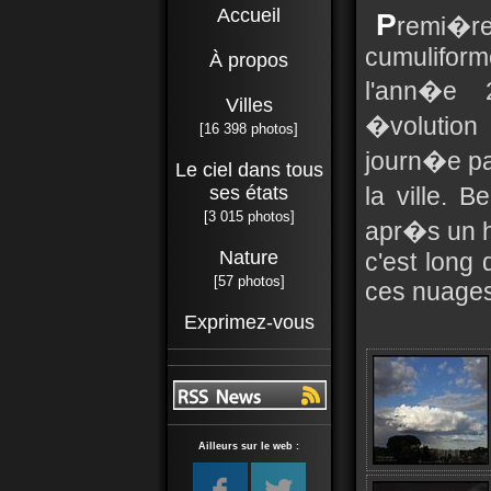
Accueil
P
remi�r
cumulifor
À propos
l'ann�e 
Villes
�volution
[16 398 photos]
journ�e pa
Le ciel dans tous
ses états
la ville. B
[3 015 photos]
apr�s un h
Nature
c'est long
[57 photos]
ces nuages
Exprimez-vous
Ailleurs sur le web :