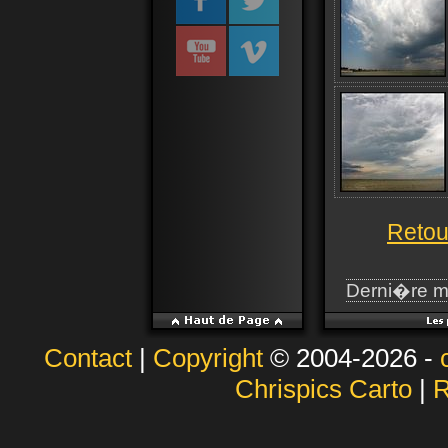
Retou
Derni�re m
Contact
|
Copyright
© 2004-2026 -
Chrispics Carto
|
R