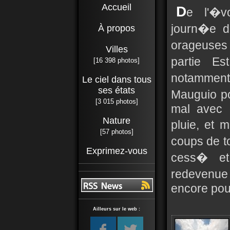
Accueil
D
e l'�v
journ�e d
À propos
orageuses
Villes
partie Es
[16 398 photos]
notamment
Le ciel dans tous
ses états
Mauguio p
[3 015 photos]
mal avec 
Nature
pluie, et
[57 photos]
coups de to
Exprimez-vous
cess� et
redevenue 
encore pour
Ailleurs sur le web :