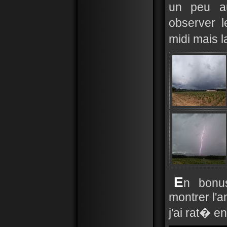
un peu au
observer 
midi mais l
E
n bonu
montrer l'
j'ai rat� en