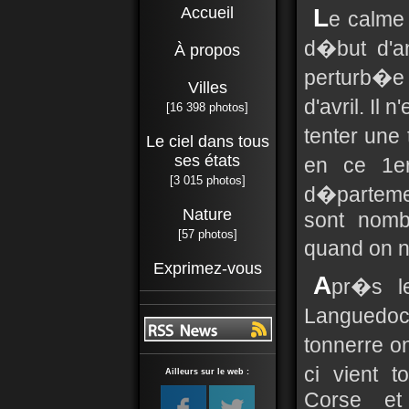
Accueil
L
e calme 
d�but d'a
À propos
perturb�e
Villes
d'avril. Il 
[16 398 photos]
tenter une
Le ciel dans tous
ses états
en ce 1e
[3 015 photos]
d�parteme
Nature
sont nomb
[57 photos]
quand on n
Exprimez-vous
A
pr�s l
Languedoc
tonnerre o
ci vient 
Ailleurs sur le web :
Corse et