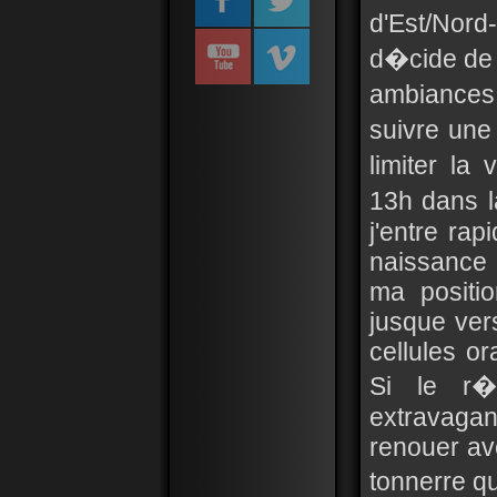
d'Est/Nord
d�cide de 
ambiances 
suivre une
limiter la 
13h dans l
j'entre rap
naissance 
ma positio
jusque ver
cellules o
Si le r�s
extravaga
renouer av
tonnerre qu