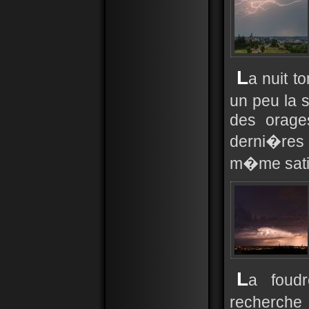
L
a nuit to
un peu la 
des orage
derni�res 
m�me satis
L
a foud
recherche