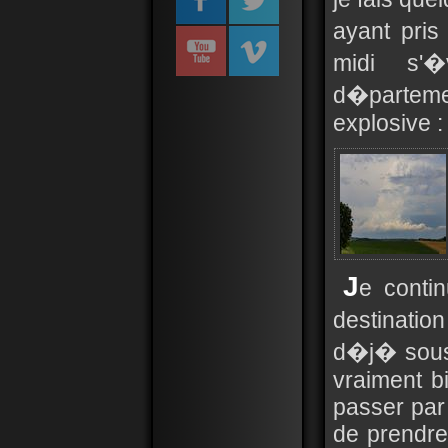
ayant pris
midi s'�
d�partemen
explosive :
J
e conti
destinati
d�j� sous 
vraiment b
passer par 
de prendre