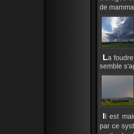
de mammat
L
a foudr
semble s'ag
I
l est ma
par ce sy