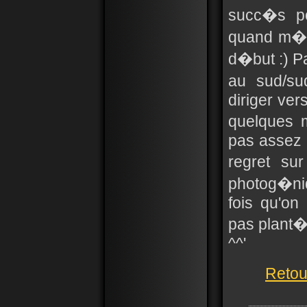
succ�s po
quand m�me
d�but :) Pa
au sud/su
diriger ver
quelques 
pas assez 
regret su
photog�ni
fois qu'on
pas plant� 
^^'
Retou