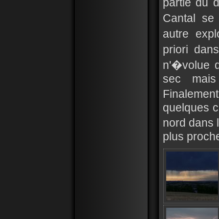
partie du 
Cantal se
autre exp
priori da
n'�volue q
sec mais
Finalemen
quelques c
nord dans l
plus proche