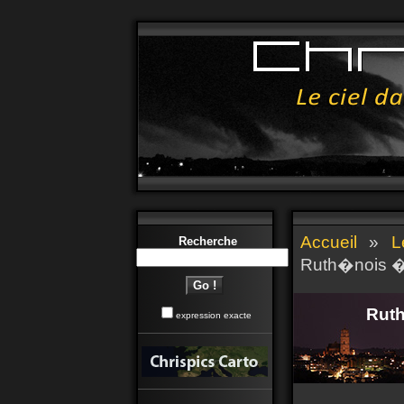
Accueil
»
L
Recherche
Ruth�nois �l
Ruth
expression exacte