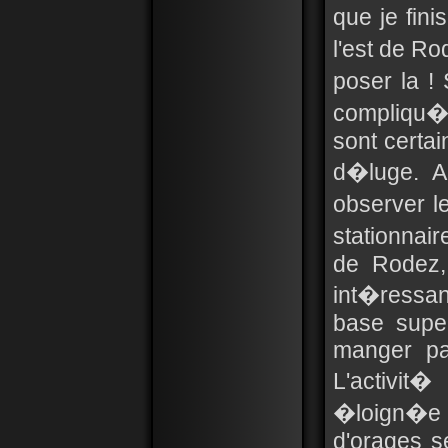
que je fin
l'est de Ro
poser la !
compliqu�,
sont certai
d�luge. A
observer l
stationnai
de Rodez,
int�ressa
base super
manger par
L'activit
�loign�e 
d'orages s