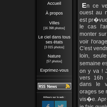
Accueil
E
n ce ve
ouest au 
À propos
est pr�vu
Villes
le cas l'an
[16 398 photos]
monter sur
Le ciel dans tous
voir l'ora
ses états
C'est vend
[3 015 photos]
loin, seu
Nature
[57 photos]
semaine es
Exprimez-vous
on y va ! 
vers 16h 
dans le v
orages se 
Ailleurs sur le web :
vis�e. Apr
je fais que