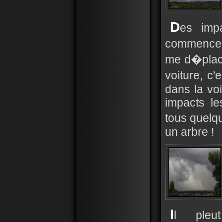
D
es imp
commence �
me d�place
voiture, c'
dans la vo
impacts l
tous quelq
un arbre !
I
l pleu