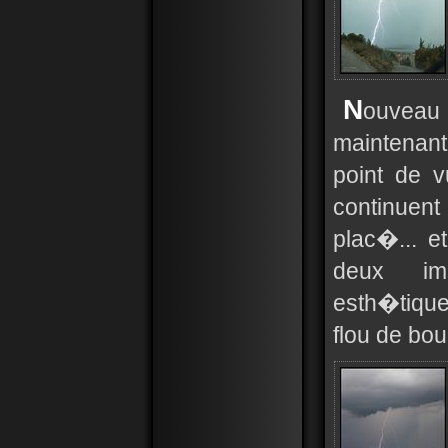
N
ouvea
maintenan
point de 
continuent
plac�... e
deux im
esth�tique
flou de bou