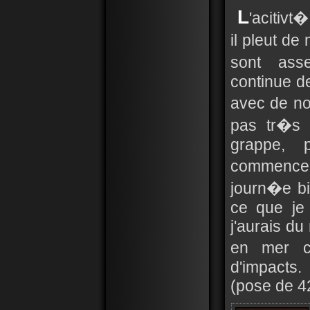
L
'acitivt
il pleut d
sont ass
continue d
avec de no
pas tr�s 
grappe, p
commence �
journ�e bie
ce que je
j'aurais du 
en mer c
d'impacts.
(pose de 4