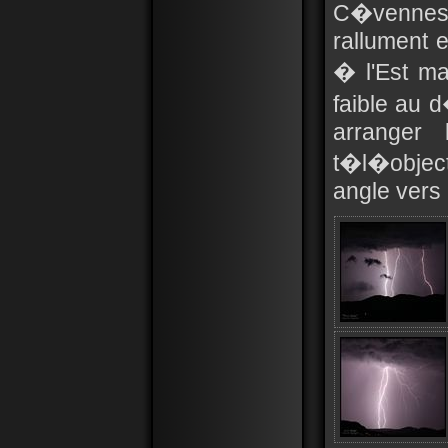
C�vennes 
rallument 
� l'Est ma
faible au 
arranger 
t�l�object
angle vers l