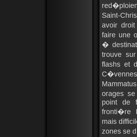
red�ploiem
Saint-Chris
avoir dro
faire une 
� destinat
trouve su
flashs et 
C�vennes.
Mammatus34
orages se
point de 
fronti�re
mais diffic
zones se d