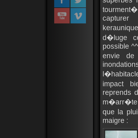
superbes 
tourment�.
capturer 
keraunique
d�luge c
possible ^^
envie de
inondation
l�habitacl
impact bi
reprends d
m�arr�te 
que la plu
maigre :