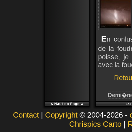
E
n conlu
de la foud
poisse, je
avec la fou
Retou
Derni�re 
Contact
|
Copyright
© 2004-2026 -
Chrispics Carto
|
R