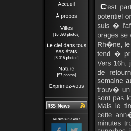
Accueil
C
'est pa
potentiel 
À propos
suis � l'a
Villes
orages se
[16 398 photos]
Rh�ne, le 
Le ciel dans tous
ses états
tend � pr
[3 015 photos]
Vers 16h, 
Nature
de retour
[57 photos]
semaine au
Exprimez-vous
trouv� un 
sont pas l
Mais le ti
cette ann�
Ailleurs sur le web :
minutes tr